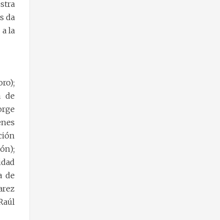
stra
s da
a la
ro);
a de
orge
enes
ción
ón);
idad
a de
arez
Raúl