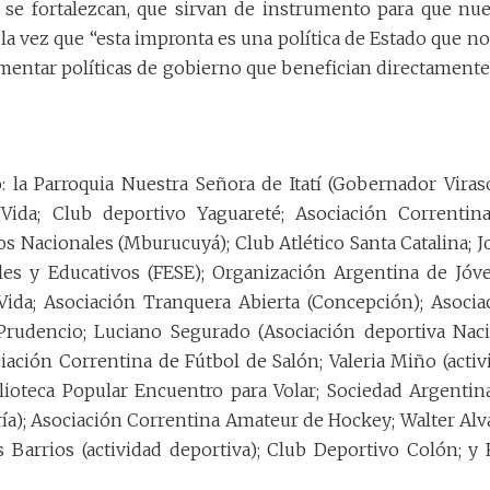
 se fortalezcan, que sirvan de instrumento para que nue
a la vez que “esta impronta es una política de Estado que no
entar políticas de gobierno que benefician directamente 
: la Parroquia Nuestra Señora de Itatí (Gobernador Viraso
ida; Club deportivo Yaguareté; Asociación Correntin
s Nacionales (Mburucuyá); Club Atlético Santa Catalina; J
les y Educativos (FESE); Organización Argentina de Jóv
Vida; Asociación Tranquera Abierta (Concepción); Asocia
 Prudencio; Luciano Segurado (Asociación deportiva Naci
iación Correntina de Fútbol de Salón; Valeria Miño (activ
ioteca Popular Encuentro para Volar; Sociedad Argentin
ría); Asociación Correntina Amateur de Hockey; Walter Alv
s Barrios (actividad deportiva); Club Deportivo Colón; y 