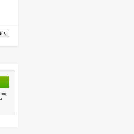
IMIR
l que
la