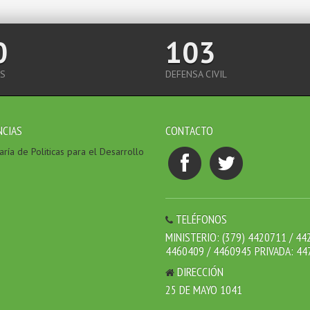
0
103
S
DEFENSA CIVIL
NCIAS
CONTACTO
ría de Politicas para el Desarrollo
TELÉFONOS
MINISTERIO: (379) 4420711 / 44
4460409 / 4460945 PRIVADA: 44
DIRECCIÓN
25 DE MAYO 1041