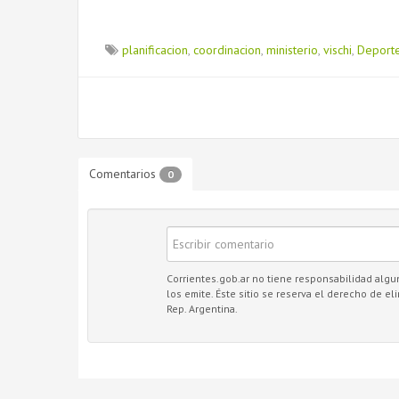
planificacion
,
coordinacion
,
ministerio
,
vischi
,
Deport
Comentarios
0
Corrientes.gob.ar no tiene responsabilidad alg
los emite. Éste sitio se reserva el derecho de el
Rep. Argentina.