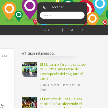
Acceder
CONTACTO
Artículos relacionados
11 AM
El Ministro Vischi participó
del 220º Aniversario de
Concepción del Yaguareté
Corá
CONCEPCIóN
Hace casi 10
años
El Potrero de Los Gurises
continúa fortaleciendo el
de