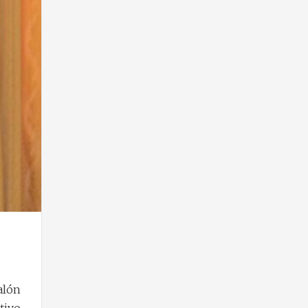
alón
tivo