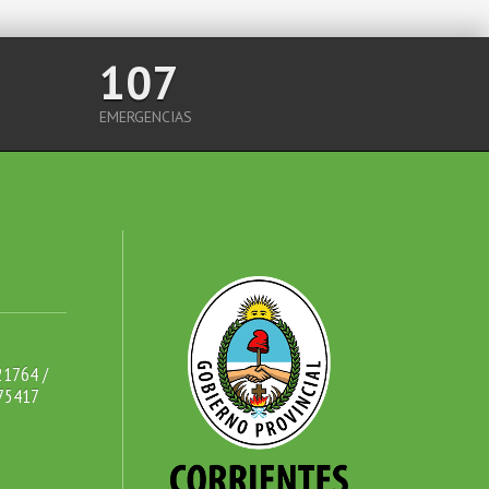
107
EMERGENCIAS
21764 /
75417