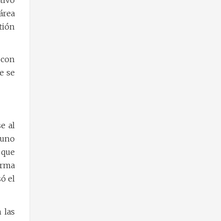
área
tión
 con
e se
e al
 uno
 que
orma
ó el
 las