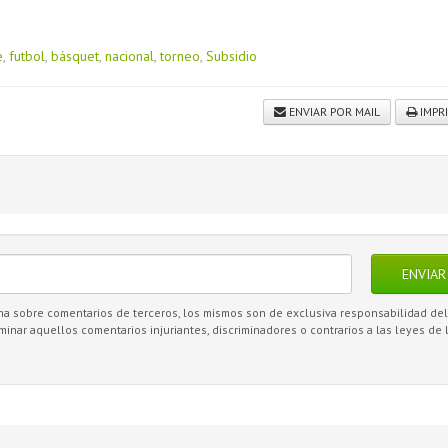
e
,
futbol
,
básquet
,
nacional
,
torneo
,
Subsidio
ENVIAR POR MAIL
IMPR
ENVIAR
una sobre comentarios de terceros, los mismos son de exclusiva responsabilidad de
iminar aquellos comentarios injuriantes, discriminadores o contrarios a las leyes de 