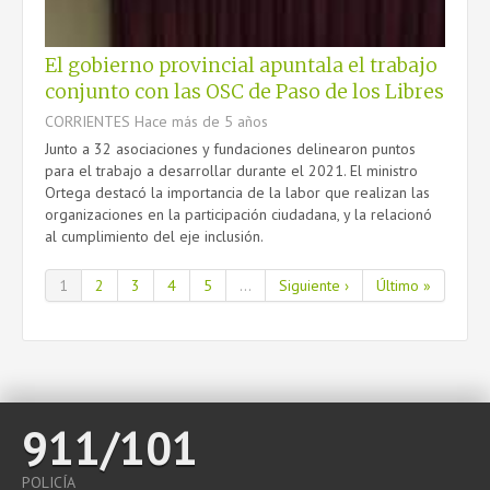
El gobierno provincial apuntala el trabajo
conjunto con las OSC de Paso de los Libres
CORRIENTES
Hace más de 5 años
Junto a 32 asociaciones y fundaciones delinearon puntos
para el trabajo a desarrollar durante el 2021. El ministro
Ortega destacó la importancia de la labor que realizan las
organizaciones en la participación ciudadana, y la relacionó
al cumplimiento del eje inclusión.
1
2
3
4
5
...
Siguiente ›
Último »
911/101
POLICÍA