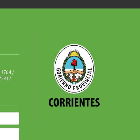
21764 /
75417