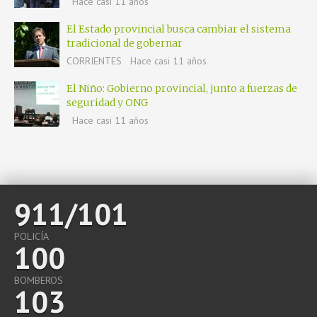
Hace casi 11 años
El Estado provincial busca cambiar el sistema
tradicional de gobernar
CORRIENTES
Hace casi 11 años
El Niño: Gobierno provincial, junto a fuerzas de
seguridad y ONG
Hace casi 11 años
911/101
POLICÍA
100
BOMBEROS
103