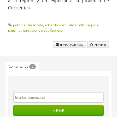
a la región y en especial a la provincia de
Corrientes.
polo de desarrollo
,
eduardo vischi
,
desarrollo regional
,
panambi
,
garrucho
,
garabi
,
Represa
ENVIAR POR MAIL
IMPRIMIR
Comentarios
0
ENVIAR