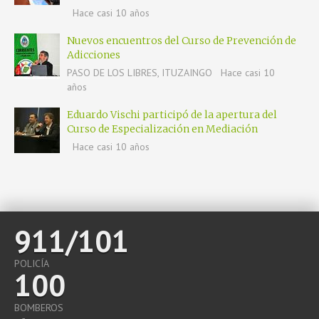
Hace casi 10 años
Nuevos encuentros del Curso de Prevención de
Adicciones
PASO DE LOS LIBRES, ITUZAINGO
Hace casi 10
años
Eduardo Vischi participó de la apertura del
Curso de Especialización en Mediación
Hace casi 10 años
911/101
POLICÍA
100
BOMBEROS