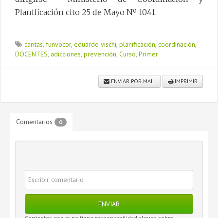
Planificación cito 25 de Mayo Nº 1041.
caritas
,
funvocor
,
eduardo vischi
,
planificación
,
coordinación
,
DOCENTES
,
adicciones
,
prevención
,
Curso
,
Primer
ENVIAR POR MAIL
IMPRIMIR
Comentarios
0
ENVIAR
Corrientes.gob.ar no tiene responsabilidad alguna sobre