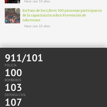
Hace casi 10 años
En Paso de los Libres 500 personas participaron
de la capacitación sobre Prevención de
Adicciones
Hace casi 10 años
911/101
POLICÍA
100
BOMBEROS
103
DEFENSA CIVIL
107