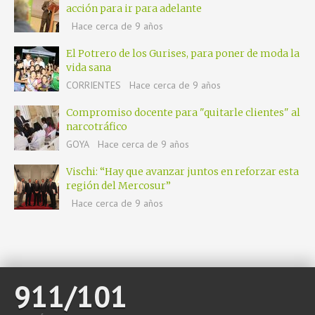
acción para ir para adelante
Hace cerca de 9 años
El Potrero de los Gurises, para poner de moda la
vida sana
CORRIENTES
Hace cerca de 9 años
Compromiso docente para "quitarle clientes" al
narcotráfico
GOYA
Hace cerca de 9 años
Vischi: “Hay que avanzar juntos en reforzar esta
región del Mercosur”
Hace cerca de 9 años
911/101