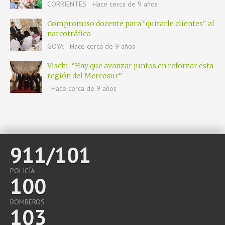
CORRIENTES
Hace cerca de 9 años
Compromiso docente para "quitarle clientes" al
narcotráfico
GOYA
Hace cerca de 9 años
Vischi: “Hay que avanzar juntos en reforzar esta
región del Mercosur”
Hace cerca de 9 años
911/101
POLICÍA
100
BOMBEROS
103