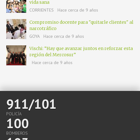
vida sana
CORRIENTES
Hace cerca de 9 años
Compromiso docente para "quitarle clientes" al
narcotráfico
GOYA
Hace cerca de 9 años
Vischi: “Hay que avanzar juntos en reforzar esta
región del Mercosur”
Hace cerca de 9 años
911/101
POLICÍA
100
BOMBEROS