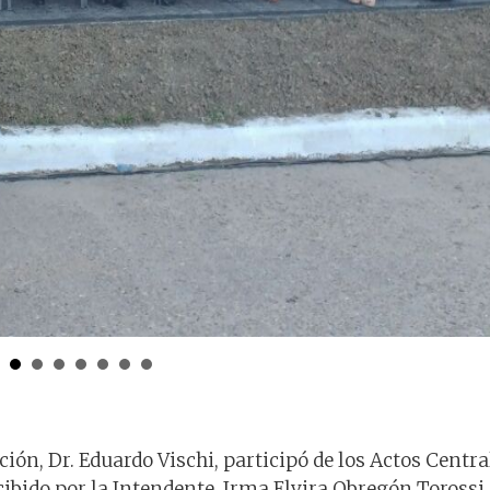
ción, Dr. Eduardo Vischi, participó de los Actos Centra
ecibido por la Intendente, Irma Elvira Obregón Torossi,