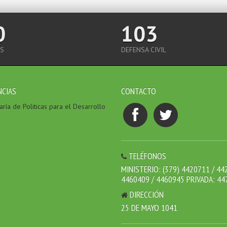
0
103
S
DEFENSA CIVIL
NCIAS
CONTACTO
ría de Politicas para el Desarrollo
TELÉFONOS
MINISTERIO: (379) 4420711 / 44
4460409 / 4460945 PRIVADA: 44
DIRECCIÓN
25 DE MAYO 1041