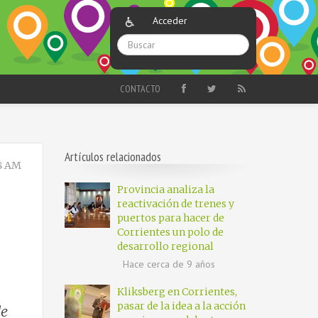
Acceder
CONTACTO
Artículos relacionados
8 AM
Provincia analiza la
reactivación de trenes y
puertos para hacer de
Corrientes un polo de
desarrollo regional
Hace cerca de 9 años
Kliksberg en Corrientes,
pasar de la idea a la acción
de