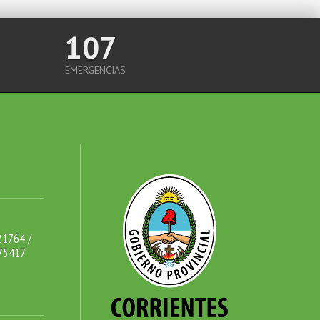
107
EMERGENCIAS
21764 /
75417