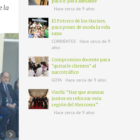
para ir para adelante
e la
Hace cerca de 9 años
El Potrero de los Gurises,
para poner de moda la vida
sana
CORRIENTES
Hace cerca de 9
años
Compromiso docente para
"quitarle clientes" al
narcotráfico
GOYA
Hace cerca de 9 años
Vischi: “Hay que avanzar
juntos en reforzar esta
región del Mercosur”
Hace cerca de 9 años