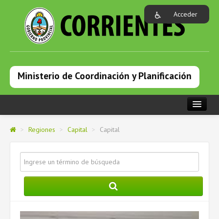
Acceder
Ministerio de Coordinación y Planificación
PORTADA
>
Regiones
>
Capital
>
Capital
INSTITUCIONAL
DEPENDENCIAS
PROGRAMAS
NOTICIAS
CAPACITACIONES